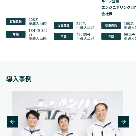
ループ企業
エンジニアリング部
会社様
208名
従業員数
※導入当時
250名
100名
従業員数
従業員数
※導入当時
※導入
134億300
万
400億円
90億円
年商
年商
年商
※導入当時
※導入当時
※導入
導入事例