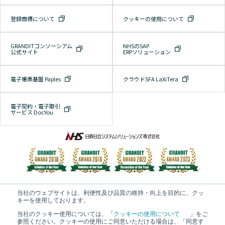
登録商標について
クッキーの使用について
GRANDITコンソーシアム
NHSのSAP
公式サイト
ERPソリューション
電子帳票基盤 Paples
クラウドSFA LaXiTera
電子契約・電子取引
サービス DocYou
当社のウェブサイトは、利便性及び品質の維持・向上を目的に、クッ
キーを使用しております。
当社のクッキー使用については、「
クッキーの使用について
」をご
© 2022-
2026 NIPPON STEEL Hitachi Systems Solutions, Inc.
参照ください。クッキーの使用にご同意いただける場合は、「同意す