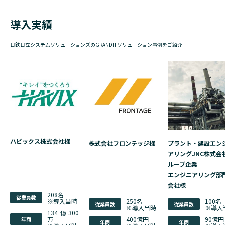
導入実績
日鉄日立システムソリューションズのGRANDITソリューション事例をご紹介
ハビックス株式会社様
株式会社フロンテッジ様
プラント・建設エン
アリングJNC株式会
ループ企業
エンジニアリング部
会社様
208名
従業員数
※導入当時
250名
100名
従業員数
従業員数
※導入当時
※導入
134億300
万
400億円
90億円
年商
年商
年商