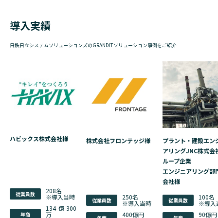
導入実績
日鉄日立システムソリューションズのGRANDITソリューション事例をご紹介
ハビックス株式会社様
株式会社フロンテッジ様
プラント・建設エン
アリングJNC株式会
ループ企業
エンジニアリング部
会社様
208名
従業員数
※導入当時
250名
100名
従業員数
従業員数
※導入当時
※導入
134億300
万
400億円
90億円
年商
年商
年商