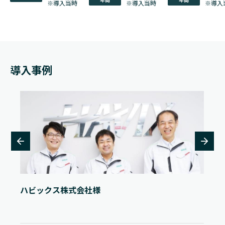
※導入当時
※導入当時
※導入
導入事例
ハビックス株式会社様