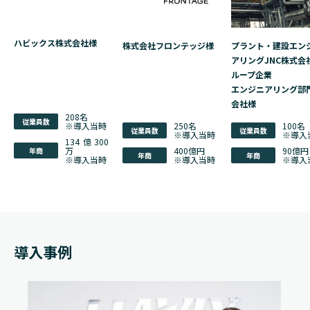
ハビックス株式会社様
株式会社フロンテッジ様
プラント・建設エン
アリングJNC株式会
ループ企業
エンジニアリング部
会社様
208名
従業員数
※導入当時
250名
100名
従業員数
従業員数
※導入当時
※導入
134億300
万
400億円
90億円
年商
年商
年商
※導入当時
※導入当時
※導入
導入事例