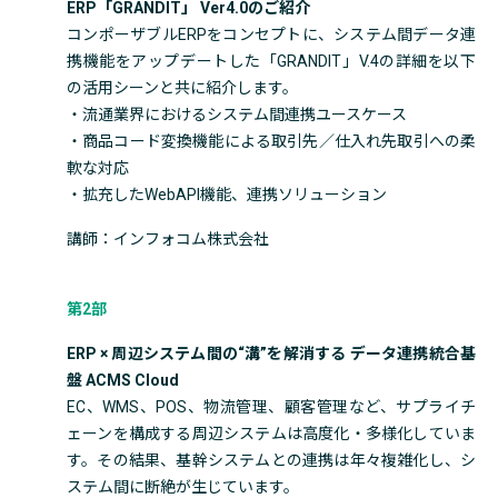
ERP「GRANDIT」 Ver4.0のご紹介
コンポーザブルERPをコンセプトに、システム間データ連
携機能をアップデートした「GRANDIT」V.4の詳細を以下
の活用シーンと共に紹介します。
・流通業界におけるシステム間連携ユースケース
・商品コード変換機能による取引先／仕入れ先取引への柔
軟な対応
・拡充したWebAPI機能、連携ソリューション
講師：インフォコム株式会社
第2部
ERP × 周辺システム間の“溝”を解消する データ連携統合基
盤 ACMS Cloud
EC、WMS、POS、物流管理、顧客管理など、サプライチ
ェーンを構成する周辺システムは高度化・多様化していま
す。その結果、基幹システムとの連携は年々複雑化し、シ
ステム間に断絶が生じています。