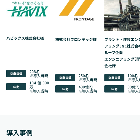
ハビックス株式会社様
株式会社フロンテッジ様
プラント・建設エン
アリングJNC株式会
ループ企業
エンジニアリング部
会社様
208名
従業員数
※導入当時
250名
100名
従業員数
従業員数
※導入当時
※導入
134億300
万
400億円
90億円
年商
年商
年商
※導入当時
※導入当時
※導入
導入事例